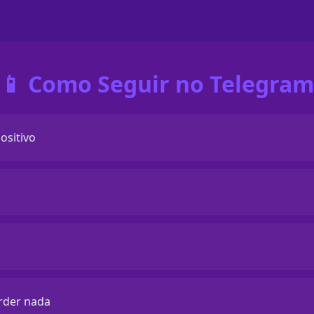
📱 Como Seguir no Telegram
ositivo
erder nada