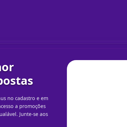
hor
postas
us no cadastro e em
acesso a promoções
ualável. Junte-se aos