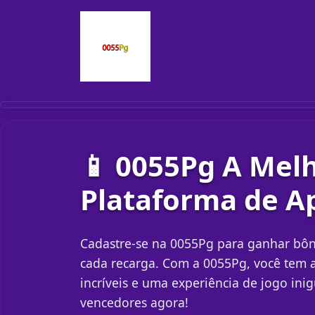
📱 0055Pg A Mel
Plataforma de A
Cadastre-se na 0055Pg para ganhar bôn
cada recarga. Com a 0055Pg, você tem 
incríveis e uma experiência de jogo inig
vencedores agora!