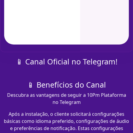
📱 Canal Oficial no Telegram!
📱 Benefícios do Canal
Descubra as vantagens de seguir a 10Pm Plataforma
no Telegram
Após a instalação, o cliente solicitará configurações
básicas como idioma preferido, configurações de áudio
e preferências de notificação. Estas configurações