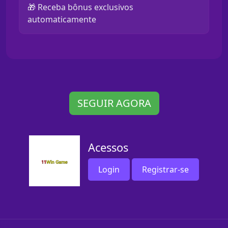
🎁 Receba bônus exclusivos
automaticamente
SEGUIR AGORA
Acessos
Login
Registrar-se