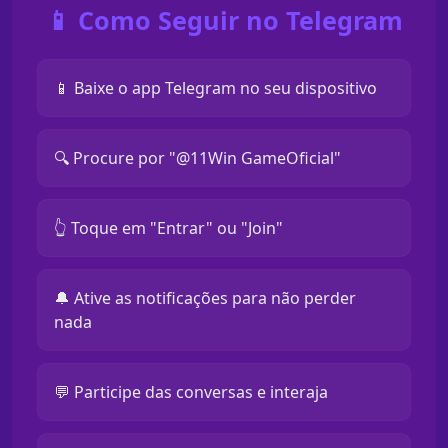
📱 Como Seguir no Telegram
📱 Baixe o app Telegram no seu dispositivo
🔍 Procure por "@11Win GameOficial"
👆 Toque em "Entrar" ou "Join"
🔔 Ative as notificações para não perder
nada
💬 Participe das conversas e interaja