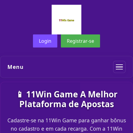
Login
Registrar-se
Menu
📱 11Win Game A Melhor
Plataforma de Apostas
Cadastre-se na 11Win Game para ganhar bônus
no cadastro e em cada recarga. Com a 11Win