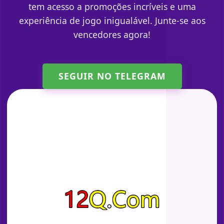
tem acesso a promoções incríveis e uma
experiência de jogo inigualável. Junte-se aos
vencedores agora!
SEGUIR NO TELEGRAM