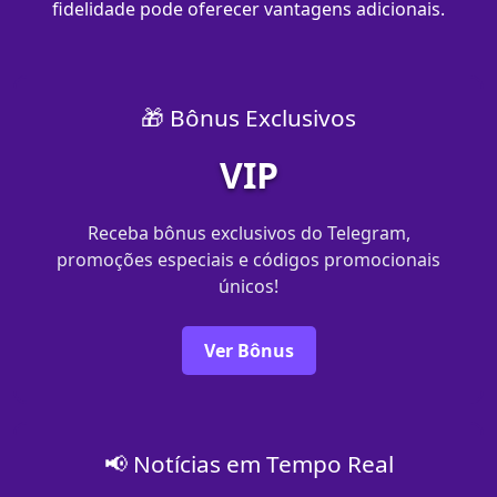
fidelidade pode oferecer vantagens adicionais.
🎁 Bônus Exclusivos
VIP
Receba bônus exclusivos do Telegram,
promoções especiais e códigos promocionais
únicos!
Ver Bônus
📢 Notícias em Tempo Real