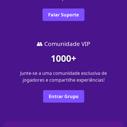
Falar Suporte
👥 Comunidade VIP
1000+
Junte-se a uma comunidade exclusiva de
jogadores e compartilhe experiências!
Entrar Grupo