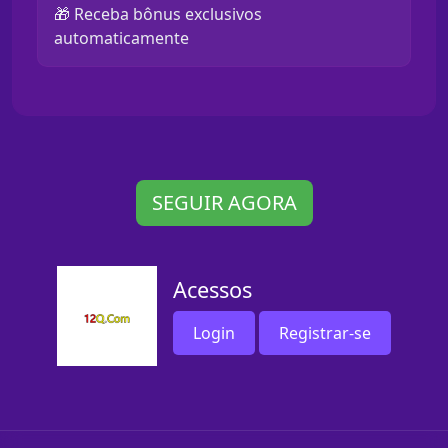
🎁 Receba bônus exclusivos
automaticamente
SEGUIR AGORA
Acessos
Login
Registrar-se