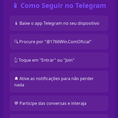
📱 Como Seguir no Telegram
📱 Baixe o app Telegram no seu dispositivo
🔍 Procure por "@1766Win.ComOficial"
👆 Toque em "Entrar" ou "Join"
🔔 Ative as notificações para não perder
nada
💬 Participe das conversas e interaja