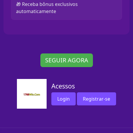
🎁 Receba bônus exclusivos
automaticamente
SEGUIR AGORA
Acessos
Login
Registrar-se