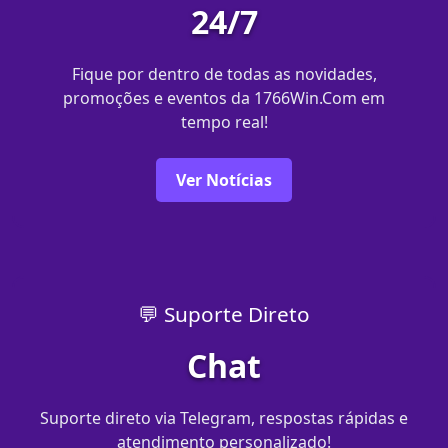
24/7
Fique por dentro de todas as novidades,
promoções e eventos da 1766Win.Com em
tempo real!
Ver Notícias
💬 Suporte Direto
Chat
Suporte direto via Telegram, respostas rápidas e
atendimento personalizado!