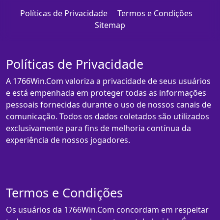
Políticas de Privacidade
Termos e Condições
Sitemap
Políticas de Privacidade
A 1766Win.Com valoriza a privacidade de seus usuários
e está empenhada em proteger todas as informações
pessoais fornecidas durante o uso de nossos canais de
comunicação. Todos os dados coletados são utilizados
exclusivamente para fins de melhoria contínua da
experiência de nossos jogadores.
Termos e Condições
Os usuários da 1766Win.Com concordam em respeitar