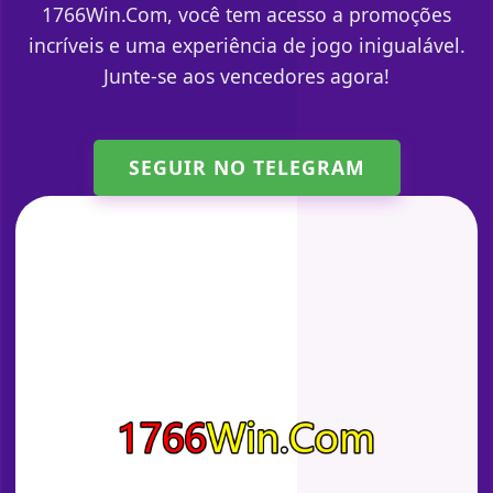
1766Win.Com, você tem acesso a promoções
incríveis e uma experiência de jogo inigualável.
Junte-se aos vencedores agora!
SEGUIR NO TELEGRAM