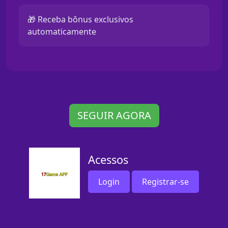
🎁 Receba bônus exclusivos
automaticamente
SEGUIR AGORA
Acessos
Login
Registrar-se