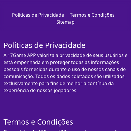
Políticas de Privacidade
Termos e Condições
Sitemap
Políticas de Privacidade
A 17Game APP valoriza a privacidade de seus usuários e
está empenhada em proteger todas as informações
pessoais fornecidas durante o uso de nossos canais de
comunicação. Todos os dados coletados são utilizados
exclusivamente para fins de melhoria contínua da
experiência de nossos jogadores.
Termos e Condições