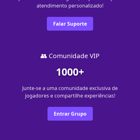
atendimento personalizado!
Falar Suporte
👥 Comunidade VIP
1000+
Junte-se a uma comunidade exclusiva de
jogadores e compartilhe experiências!
Entrar Grupo