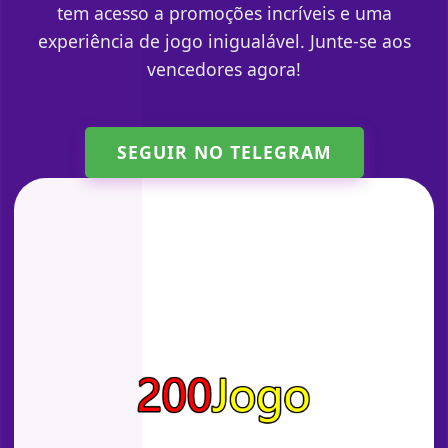
tem acesso a promoções incríveis e uma
experiência de jogo inigualável. Junte-se aos
vencedores agora!
SEGUIR NO TELEGRAM