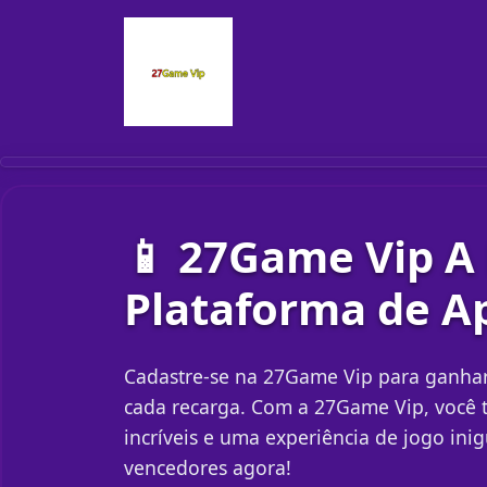
📱 27Game Vip A
Plataforma de A
Cadastre-se na 27Game Vip para ganha
cada recarga. Com a 27Game Vip, você
incríveis e uma experiência de jogo inig
vencedores agora!