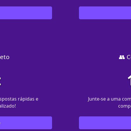
reto
👥 
t
espostas rápidas e
Junte-se a uma com
lizado!
compa
e