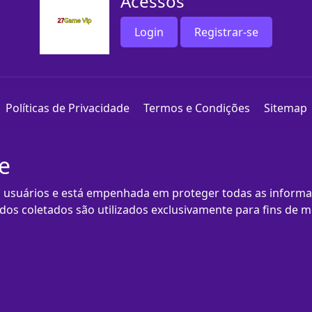
Acessos
Login
Registrar-se
Políticas de Privacidade
Termos e Condições
Sitemap
de
us usuários e está empenhada em proteger todas as informa
os coletados são utilizados exclusivamente para fins de m