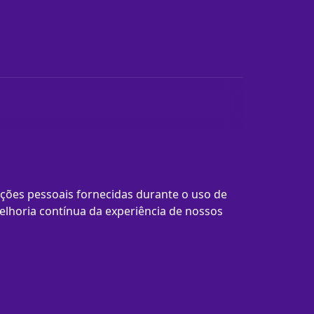
ções pessoais fornecidas durante o uso de
elhoria contínua da experiência de nossos