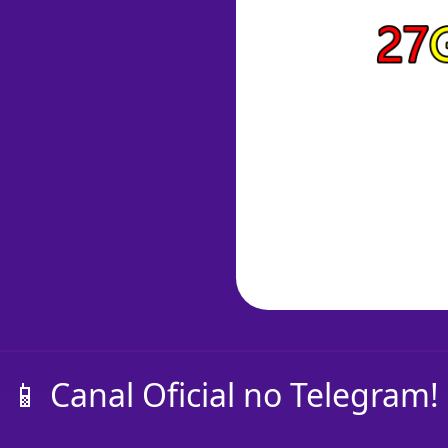
📱 Canal Oficial no Telegram!