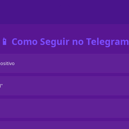
📱 Como Seguir no Telegram
ositivo
l"