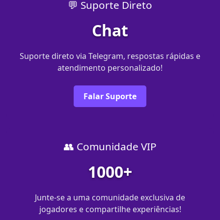
💬 Suporte Direto
Chat
Suporte direto via Telegram, respostas rápidas e
atendimento personalizado!
Falar Suporte
👥 Comunidade VIP
1000+
Junte-se a uma comunidade exclusiva de
jogadores e compartilhe experiências!