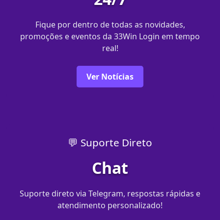
Fique por dentro de todas as novidades,
promoções e eventos da 33Win Login em tempo
real!
Ver Notícias
💬 Suporte Direto
Chat
Suporte direto via Telegram, respostas rápidas e
atendimento personalizado!