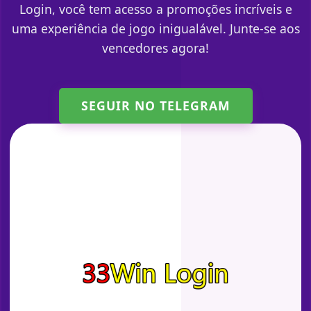
Login, você tem acesso a promoções incríveis e
uma experiência de jogo inigualável. Junte-se aos
vencedores agora!
SEGUIR NO TELEGRAM