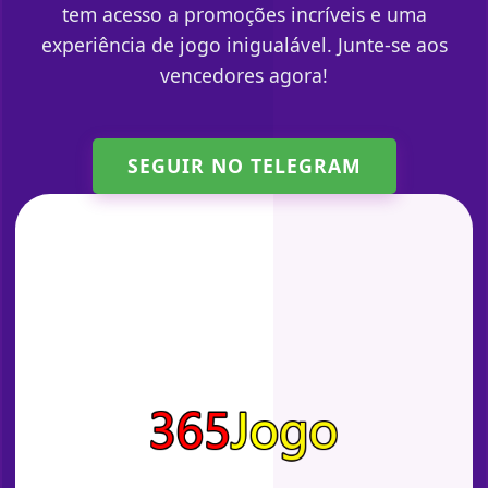
tem acesso a promoções incríveis e uma
experiência de jogo inigualável. Junte-se aos
vencedores agora!
SEGUIR NO TELEGRAM