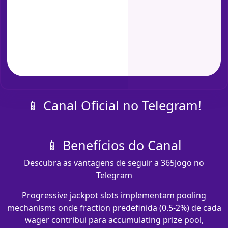
📱 Canal Oficial no Telegram!
📱 Benefícios do Canal
Descubra as vantagens de seguir a 365Jogo no
Telegram
Progressive jackpot slots implementam pooling
mechanisms onde fraction predefinida (0.5-2%) de cada
wager contribui para accumulating prize pool,