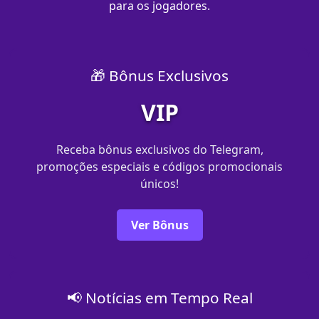
para os jogadores.
🎁 Bônus Exclusivos
VIP
Receba bônus exclusivos do Telegram,
promoções especiais e códigos promocionais
únicos!
Ver Bônus
📢 Notícias em Tempo Real