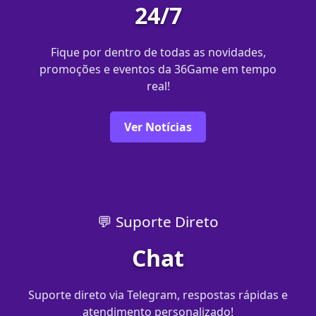
24/7
Fique por dentro de todas as novidades,
promoções e eventos da 36Game em tempo
real!
Ver Notícias
💬 Suporte Direto
Chat
Suporte direto via Telegram, respostas rápidas e
atendimento personalizado!