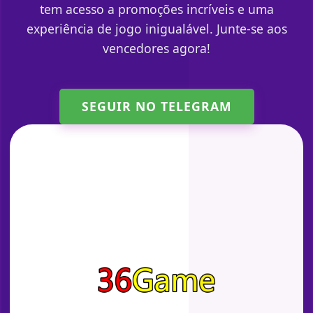
tem acesso a promoções incríveis e uma
experiência de jogo inigualável. Junte-se aos
vencedores agora!
SEGUIR NO TELEGRAM