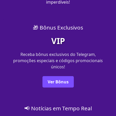
imperdíveis!
🎁 Bônus Exclusivos
VIP
Receba bônus exclusivos do Telegram,
promoções especiais e códigos promocionais
únicos!
Ver Bônus
📢 Notícias em Tempo Real