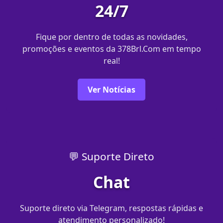
24/7
Fique por dentro de todas as novidades,
promoções e eventos da 378Brl.Com em tempo
real!
Ver Notícias
💬 Suporte Direto
Chat
Suporte direto via Telegram, respostas rápidas e
atendimento personalizado!