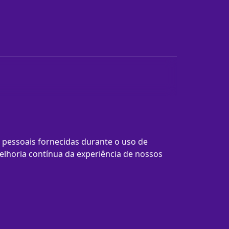
 pessoais fornecidas durante o uso de
elhoria contínua da experiência de nossos