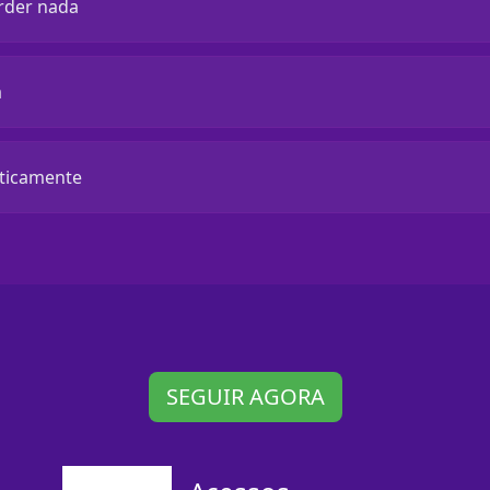
erder nada
a
aticamente
SEGUIR AGORA