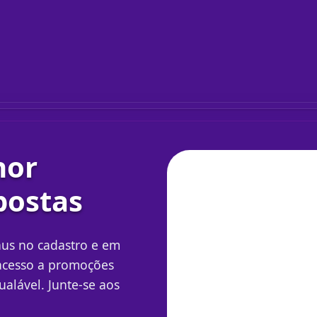
hor
postas
us no cadastro e em
acesso a promoções
ualável. Junte-se aos