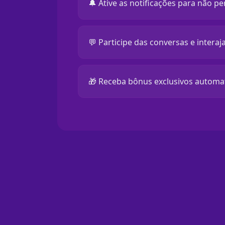
🔔 Ative as notificações para não p
💬 Participe das conversas e interaj
🎁 Receba bônus exclusivos autom