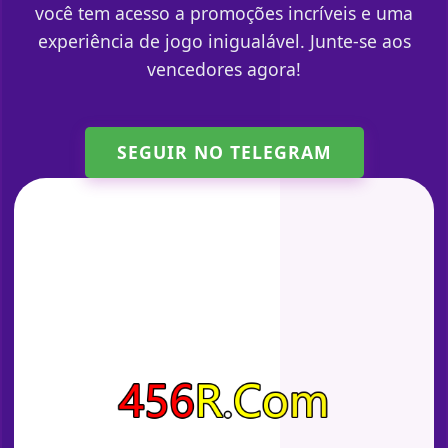
você tem acesso a promoções incríveis e uma
experiência de jogo inigualável. Junte-se aos
vencedores agora!
SEGUIR NO TELEGRAM