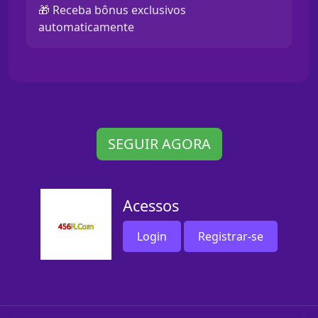
🎁 Receba bônus exclusivos
automaticamente
SEGUIR AGORA
Acessos
Login
Registrar-se