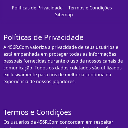
Políticas de Privacidade
Termos e Condições
Sitemap
Políticas de Privacidade
A 456R.Com valoriza a privacidade de seus usuários e
está empenhada em proteger todas as informações
pessoais fornecidas durante o uso de nossos canais de
comunicação. Todos os dados coletados são utilizados
exclusivamente para fins de melhoria contínua da
experiência de nossos jogadores.
Termos e Condições
Os usuários da 456R.Com concordam em respeitar