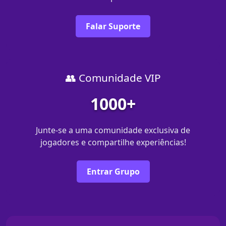
Falar Suporte
👥 Comunidade VIP
1000+
Junte-se a uma comunidade exclusiva de
jogadores e compartilhe experiências!
Entrar Grupo