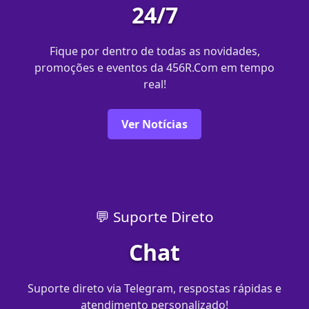
24/7
Fique por dentro de todas as novidades,
promoções e eventos da 456R.Com em tempo
real!
Ver Notícias
💬 Suporte Direto
Chat
Suporte direto via Telegram, respostas rápidas e
atendimento personalizado!