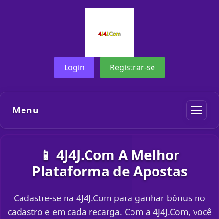
Login
Registrar-se
Menu
📱 4J4J.Com A Melhor
Plataforma de Apostas
Cadastre-se na 4J4J.Com para ganhar bônus no
cadastro e em cada recarga. Com a 4J4J.Com, você