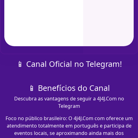
📱 Canal Oficial no Telegram!
📱 Benefícios do Canal
Descubra as vantagens de seguir a 4J4J.Com no
Telegram
Foco no público brasileiro: O 4J4J.Com com​ oferece um
atendimento totalmente em português e participa de
eventos locais, se aproximando ainda mais dos