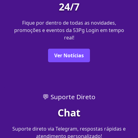
24/7
Fique por dentro de todas as novidades,
promoções e eventos da 53Pg Login em tempo
real!
Ver Notícias
💬 Suporte Direto
Chat
Suporte direto via Telegram, respostas rápidas e
atendimento personalizado!