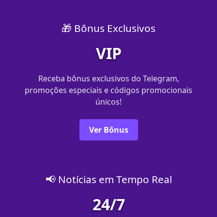
🎁 Bônus Exclusivos
VIP
Receba bônus exclusivos do Telegram,
promoções especiais e códigos promocionais
únicos!
Ver Bônus
📢 Notícias em Tempo Real
24/7