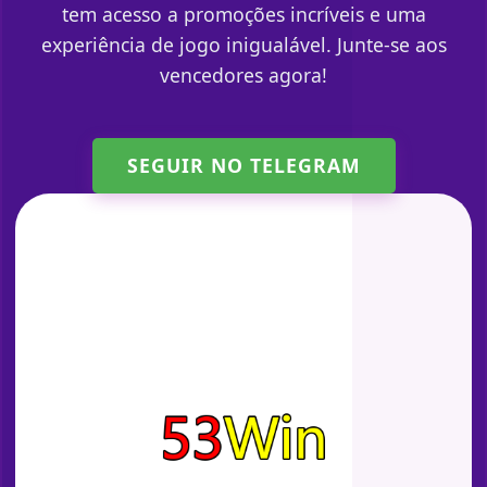
tem acesso a promoções incríveis e uma
experiência de jogo inigualável. Junte-se aos
vencedores agora!
SEGUIR NO TELEGRAM