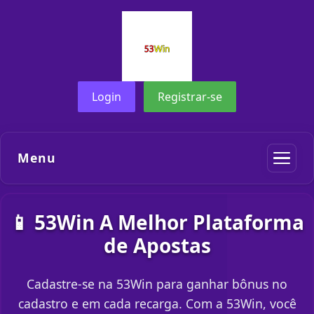
Login
Registrar-se
Menu
📱 53Win A Melhor Plataforma
de Apostas
Cadastre-se na 53Win para ganhar bônus no
cadastro e em cada recarga. Com a 53Win, você