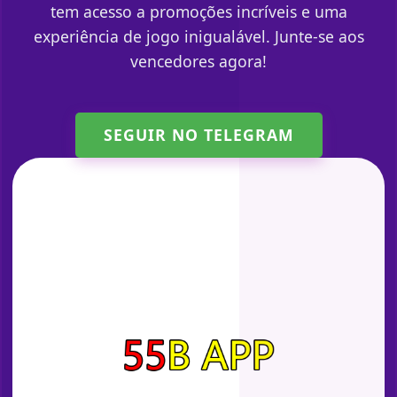
tem acesso a promoções incríveis e uma
experiência de jogo inigualável. Junte-se aos
vencedores agora!
SEGUIR NO TELEGRAM