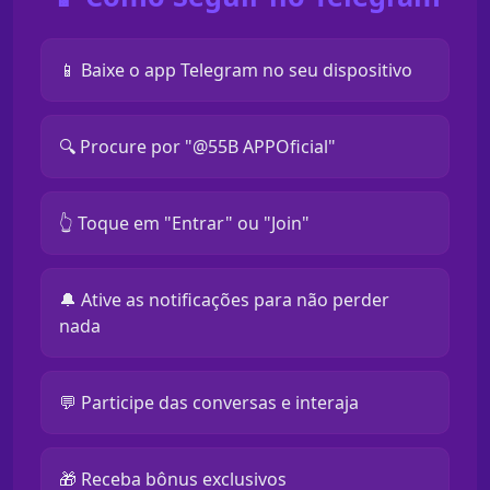
📱 Baixe o app Telegram no seu dispositivo
🔍 Procure por "@55B APPOficial"
👆 Toque em "Entrar" ou "Join"
🔔 Ative as notificações para não perder
nada
💬 Participe das conversas e interaja
🎁 Receba bônus exclusivos