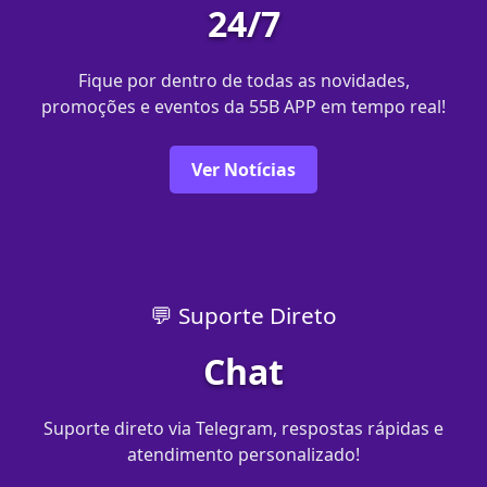
24/7
Fique por dentro de todas as novidades,
promoções e eventos da 55B APP em tempo real!
Ver Notícias
💬 Suporte Direto
Chat
Suporte direto via Telegram, respostas rápidas e
atendimento personalizado!