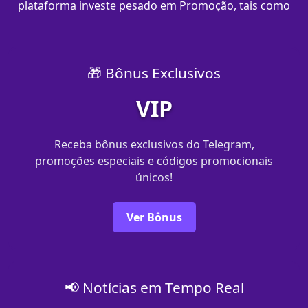
plataforma investe pesado em Promoção, tais como
🎁 Bônus Exclusivos
VIP
Receba bônus exclusivos do Telegram,
promoções especiais e códigos promocionais
únicos!
Ver Bônus
📢 Notícias em Tempo Real