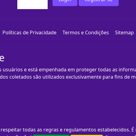
Políticas de Privacidade
Termos e Condições
Sitemap
de
us usuários e está empenhada em proteger todas as inform
os coletados são utilizados exclusivamente para fins de m
espeitar todas as regras e regulamentos estabelecidos. É 