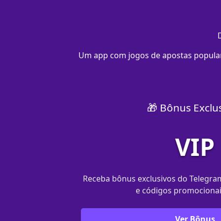
Um app com jogos de apostas populare
🎁 Bônus Exclu
VIP
Receba bônus exclusivos do Telegra
e códigos promocionai
Ver Bônus