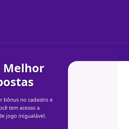
A Melhor
postas
r bônus no cadastro e
ocê tem acesso a
e jogo inigualável.