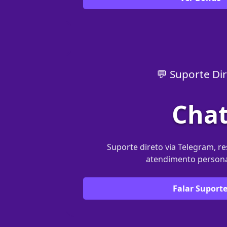
💬 Suporte Di
Cha
Suporte direto via Telegram, r
atendimento persona
Falar Suport