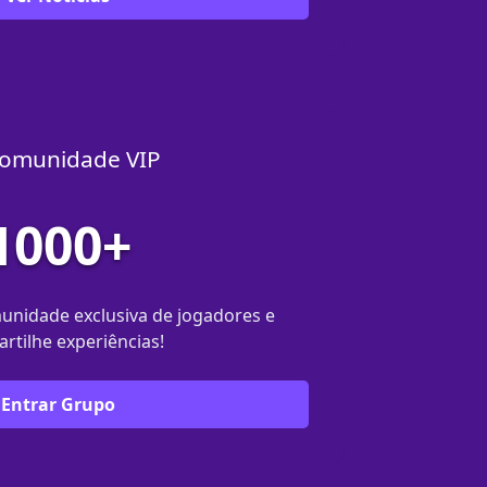
Comunidade VIP
1000+
unidade exclusiva de jogadores e
rtilhe experiências!
Entrar Grupo