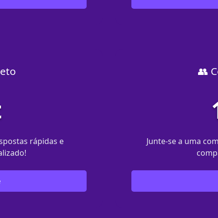
reto
👥 
t
espostas rápidas e
Junte-se a uma com
lizado!
compa
e