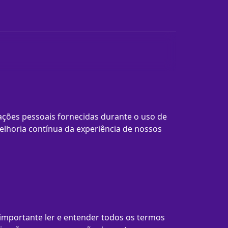
ações pessoais fornecidas durante o uso de
elhoria contínua da experiência de nossos
importante ler e entender todos os termos