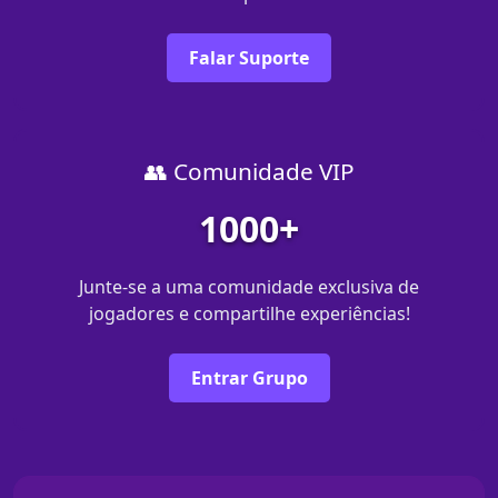
Falar Suporte
👥 Comunidade VIP
1000+
Junte-se a uma comunidade exclusiva de
jogadores e compartilhe experiências!
Entrar Grupo