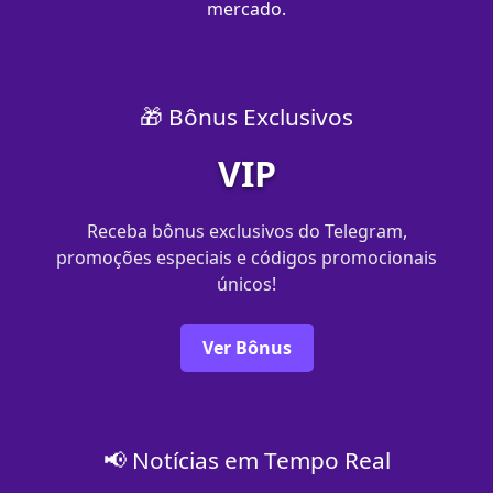
mercado.
🎁 Bônus Exclusivos
VIP
Receba bônus exclusivos do Telegram,
promoções especiais e códigos promocionais
únicos!
Ver Bônus
📢 Notícias em Tempo Real