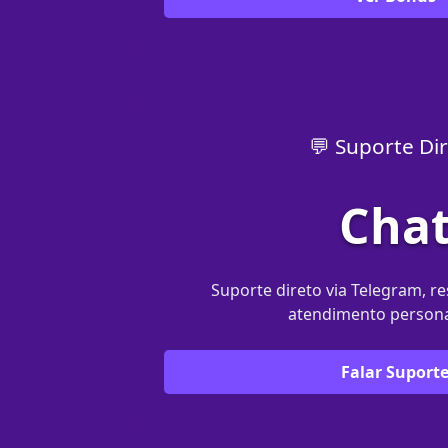
💬 Suporte Di
Cha
Suporte direto via Telegram, r
atendimento persona
Falar Suport