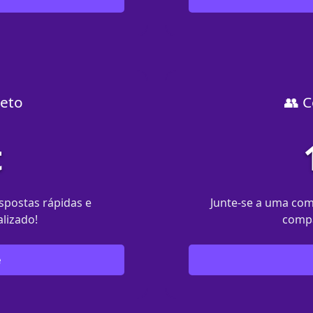
reto
👥 
t
espostas rápidas e
Junte-se a uma com
lizado!
compa
e