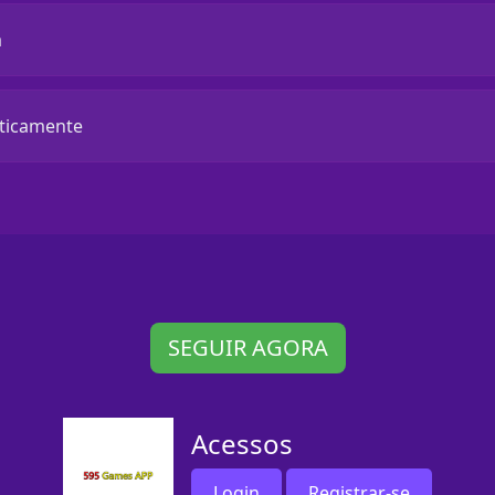
a
aticamente
SEGUIR AGORA
Acessos
Login
Registrar-se