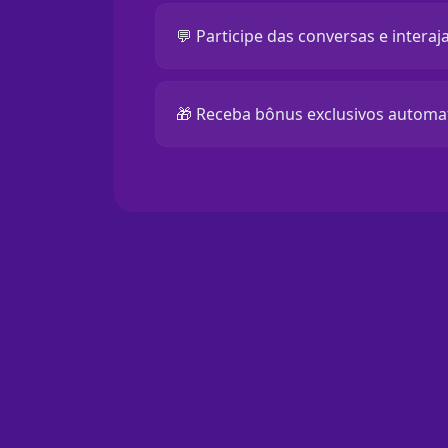
💬 Participe das conversas e interaj
🎁 Receba bônus exclusivos autom