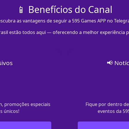
📱 Benefícios do Canal
scubra as vantagens de seguir a 595 Games APP no Teleg
asil estão todos aqui — oferecendo a melhor experiênci
sivos
📢 Notí
m, promoções especiais
Fique por dentro d
s únicos!
eventos da 59