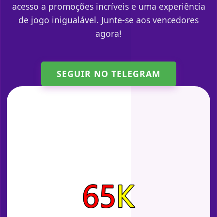
acesso a promoções incríveis e uma experiência
de jogo inigualável. Junte-se aos vencedores
agora!
SEGUIR NO TELEGRAM