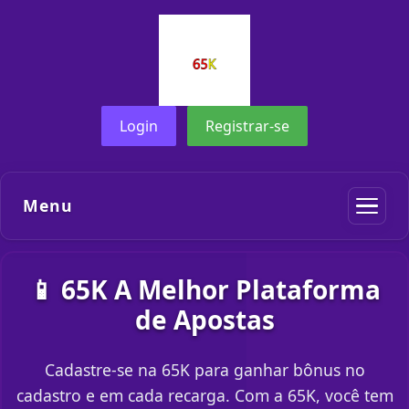
Login
Registrar-se
Menu
📱 65K A Melhor Plataforma
de Apostas
Cadastre-se na 65K para ganhar bônus no
cadastro e em cada recarga. Com a 65K, você tem