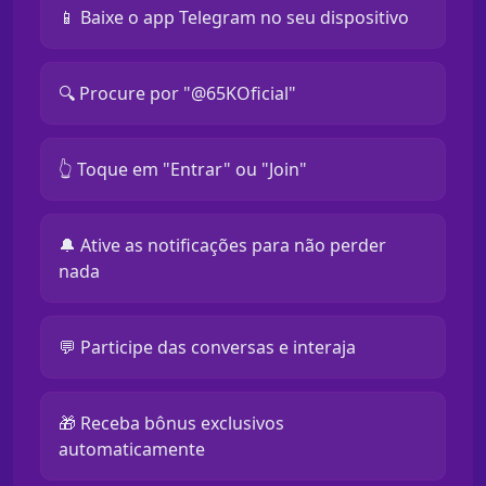
📱 Baixe o app Telegram no seu dispositivo
🔍 Procure por "@65KOficial"
👆 Toque em "Entrar" ou "Join"
🔔 Ative as notificações para não perder
nada
💬 Participe das conversas e interaja
🎁 Receba bônus exclusivos
automaticamente