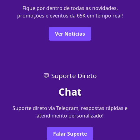
Fique por dentro de todas as novidades,
promoções e eventos da 65K em tempo real!
Ver Notícias
💬 Suporte Direto
Chat
Suporte direto via Telegram, respostas rápidas e
atendimento personalizado!
Falar Suporte