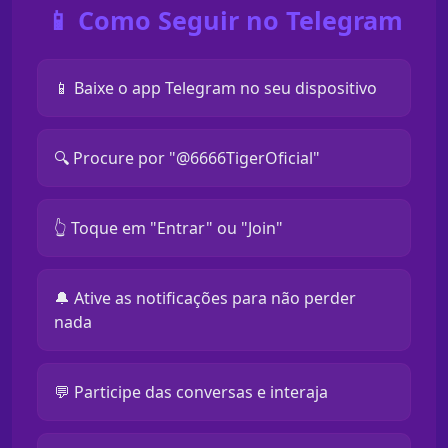
📱 Como Seguir no Telegram
📱 Baixe o app Telegram no seu dispositivo
🔍 Procure por "@6666TigerOficial"
👆 Toque em "Entrar" ou "Join"
🔔 Ative as notificações para não perder
nada
💬 Participe das conversas e interaja