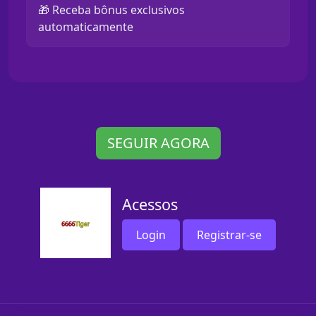
🎁 Receba bônus exclusivos
automaticamente
SEGUIR AGORA
Acessos
Login
Registrar-se