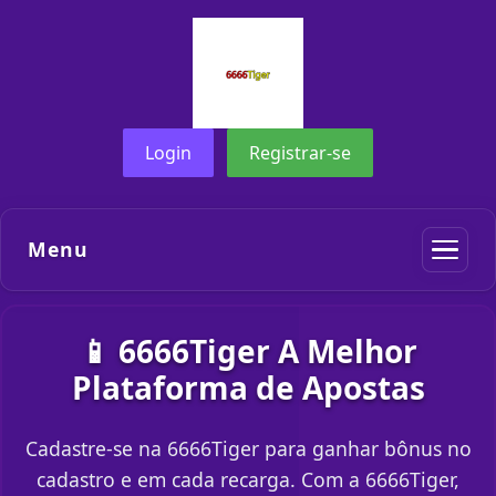
Login
Registrar-se
Menu
📱 6666Tiger A Melhor
Plataforma de Apostas
Cadastre-se na 6666Tiger para ganhar bônus no
cadastro e em cada recarga. Com a 6666Tiger,