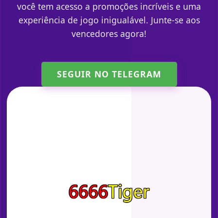
você tem acesso a promoções incríveis e uma
experiência de jogo inigualável. Junte-se aos
vencedores agora!
SEGUIR NO TELEGRAM