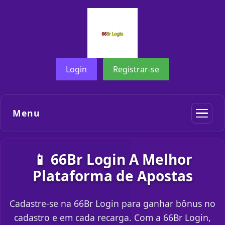
Login
Registrar-se
Menu
📱 66Br Login A Melhor
Plataforma de Apostas
Cadastre-se na 66Br Login para ganhar bônus no
cadastro e em cada recarga. Com a 66Br Login,