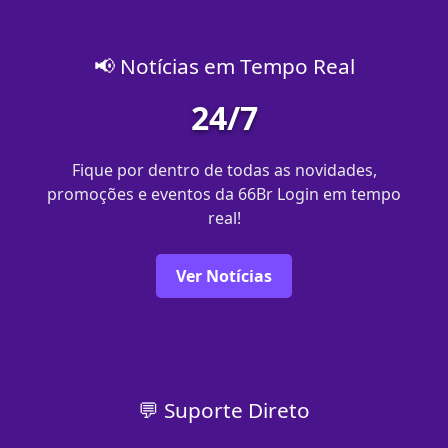
📢 Notícias em Tempo Real
24/7
Fique por dentro de todas as novidades,
promoções e eventos da 66Br Login em tempo
real!
Ver Notícias
💬 Suporte Direto