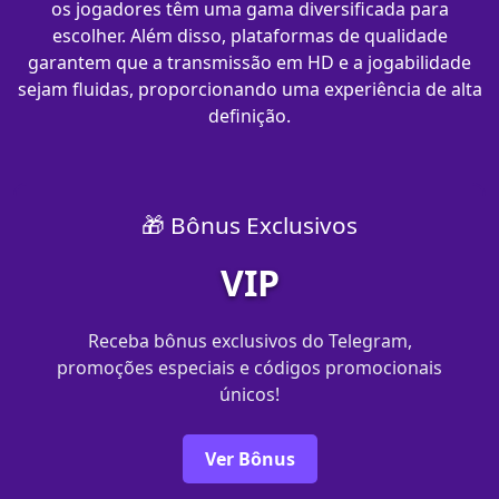
os jogadores têm uma gama diversificada para
escolher. Além disso, plataformas de qualidade
garantem que a transmissão em HD e a jogabilidade
sejam fluidas, proporcionando uma experiência de alta
definição.
🎁 Bônus Exclusivos
VIP
Receba bônus exclusivos do Telegram,
promoções especiais e códigos promocionais
únicos!
Ver Bônus