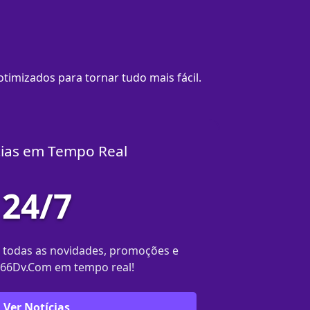
timizados para tornar tudo mais fácil.
cias em Tempo Real
24/7
e todas as novidades, promoções e
 66Dv.Com em tempo real!
Ver Notícias