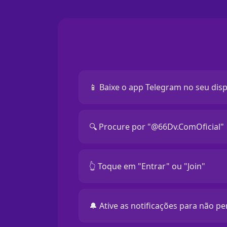
📱 Baixe o app Telegram no seu disp
🔍 Procure por "@66Dv.ComOficial"
👆 Toque em "Entrar" ou "Join"
🔔 Ative as notificações para não p