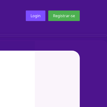
Login
Registrar-se