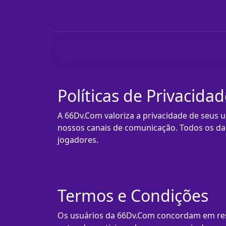
Políticas de Privacida
A 66Dv.Com valoriza a privacidade de seus
nossos canais de comunicação. Todos os dad
jogadores.
Termos e Condições
Os usuários da 66Dv.Com concordam em resp