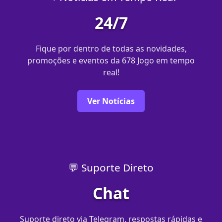
24/7
Fique por dentro de todas as novidades,
promoções e eventos da 678 Jogo em tempo
real!
Ver Notícias
💬 Suporte Direto
Chat
Suporte direto via Telegram, respostas rápidas e