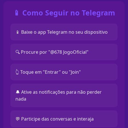
📱 Como Seguir no Telegram
📱 Baixe o app Telegram no seu dispositivo
🔍 Procure por "@678 JogoOficial"
👆 Toque em "Entrar" ou "Join"
🔔 Ative as notificações para não perder
nada
💬 Participe das conversas e interaja