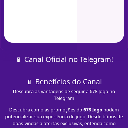
📱 Canal Oficial no Telegram!
📱 Benefícios do Canal
Descubra as vantagens de seguir a 678 Jogo no
Telegram
Descubra como as promoções do
678 Jogo
podem
potencializar sua experiência de jogo. Desde bônus de
boas-vindas a ofertas exclusivas, entenda como