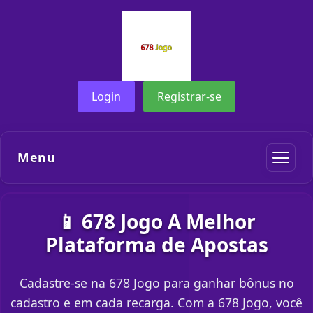
Login
Registrar-se
Menu
📱 678 Jogo A Melhor
Plataforma de Apostas
Cadastre-se na 678 Jogo para ganhar bônus no
cadastro e em cada recarga. Com a 678 Jogo, você