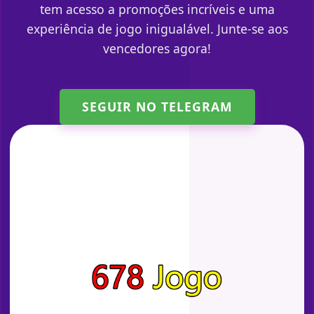
tem acesso a promoções incríveis e uma
experiência de jogo inigualável. Junte-se aos
vencedores agora!
SEGUIR NO TELEGRAM