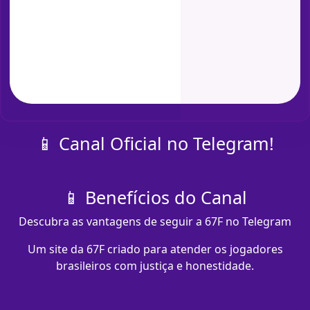
📱 Canal Oficial no Telegram!
📱 Benefícios do Canal
Descubra as vantagens de seguir a 67F no Telegram
Um site da 67F criado para atender os jogadores
brasileiros com justiça e honestidade.