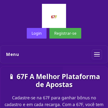
Login
Registrar-se
Menu
📱 67F A Melhor Plataforma
de Apostas
Cadastre-se na 67F para ganhar bônus no
cadastro e em cada recarga. Com a 67F, você tem