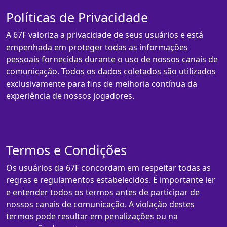
Políticas de Privacidade
A 67F valoriza a privacidade de seus usuários e está
empenhada em proteger todas as informações
pessoais fornecidas durante o uso de nossos canais de
comunicação. Todos os dados coletados são utilizados
exclusivamente para fins de melhoria contínua da
experiência de nossos jogadores.
Termos e Condições
Os usuários da 67F concordam em respeitar todas as
regras e regulamentos estabelecidos. É importante ler
e entender todos os termos antes de participar de
nossos canais de comunicação. A violação destes
termos pode resultar em penalizações ou na