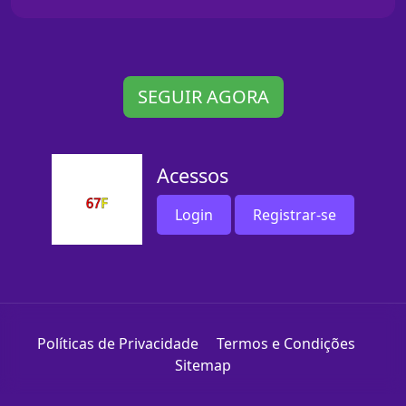
SEGUIR AGORA
Acessos
Login
Registrar-se
Políticas de Privacidade
Termos e Condições
Sitemap