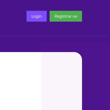
Login
Registrar-se