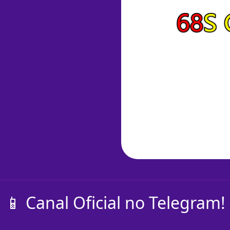
📱 Canal Oficial no Telegram!