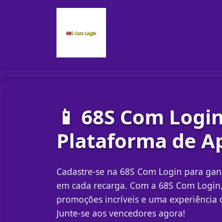
📱 68S Com Logi
Plataforma de A
Cadastre-se na 68S Com Login para gan
em cada recarga. Com a 68S Com Login,
promoções incríveis e uma experiência d
Junte-se aos vencedores agora!