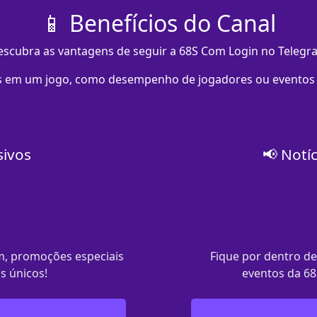
📱 Benefícios do Canal
escubra as vantagens de seguir a 68S Com Login no Telegr
os em um jogo, como desempenho de jogadores ou eventos e
sivos
📢 Notí
m, promoções especiais
Fique por dentro d
s únicos!
eventos da 68