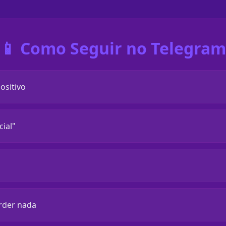
📱 Como Seguir no Telegram
ositivo
ial"
erder nada