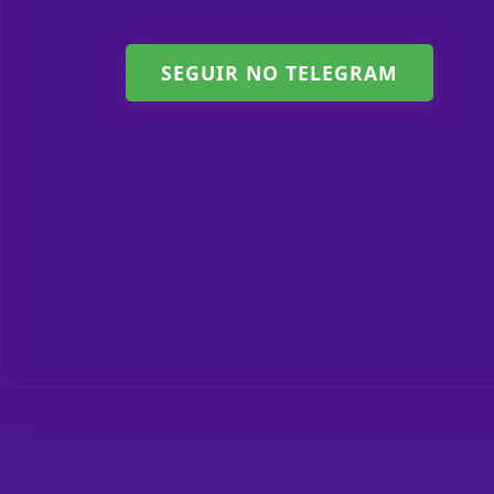
SEGUIR NO TELEGRAM