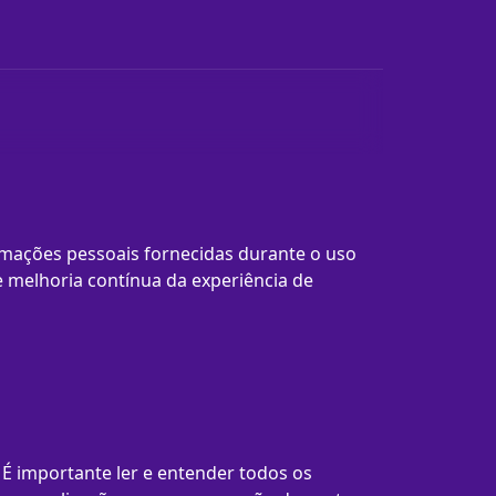
rmações pessoais fornecidas durante o uso
e melhoria contínua da experiência de
É importante ler e entender todos os