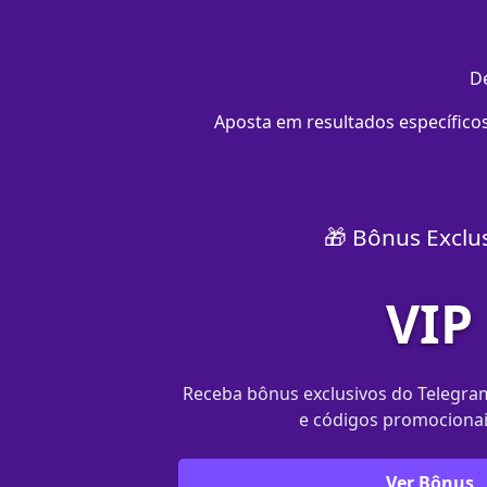
D
Aposta em resultados específic
🎁 Bônus Exclu
VIP
Receba bônus exclusivos do Telegra
e códigos promocionai
Ver Bônus