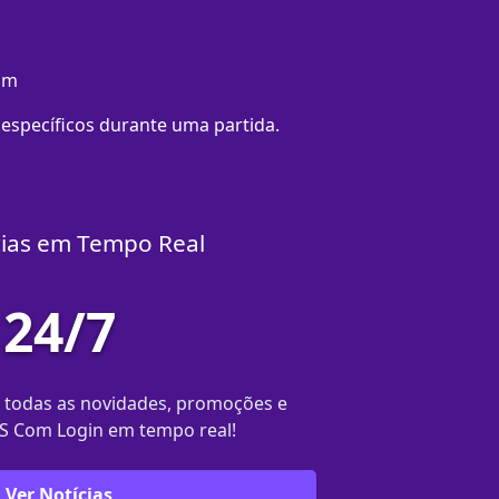
am
specíficos durante uma partida.
cias em Tempo Real
24/7
e todas as novidades, promoções e
S Com Login em tempo real!
Ver Notícias