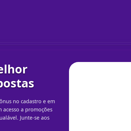
elhor
postas
ônus no cadastro e em
m acesso a promoções
ualável. Junte-se aos