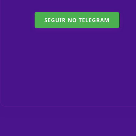
SEGUIR NO TELEGRAM