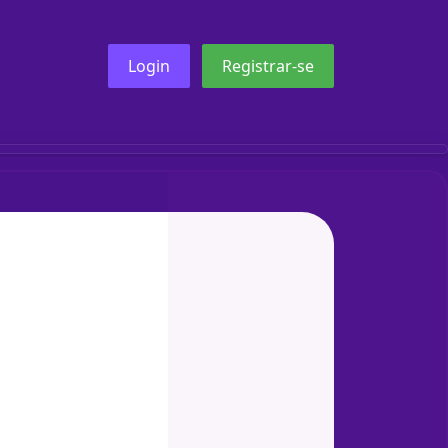
Login
Registrar-se