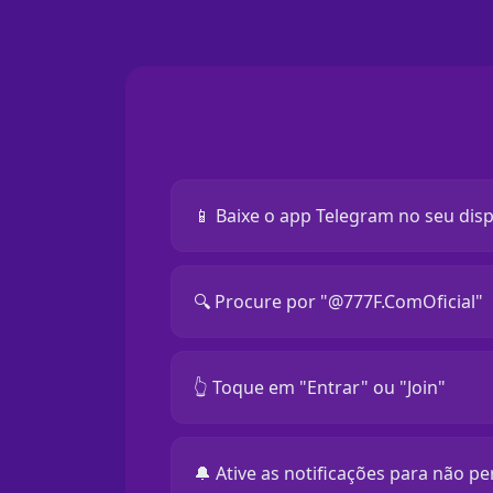
📱 Baixe o app Telegram no seu disp
🔍 Procure por "@777F.ComOficial"
👆 Toque em "Entrar" ou "Join"
🔔 Ative as notificações para não p