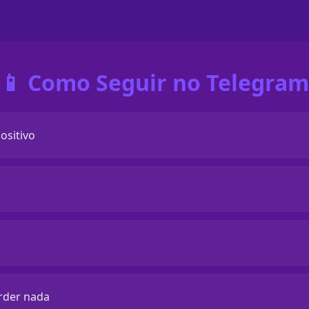
📱 Como Seguir no Telegram
ositivo
erder nada