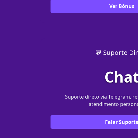
Ver Bônus
💬 Suporte Di
Cha
Suporte direto via Telegram, r
atendimento persona
Falar Suport