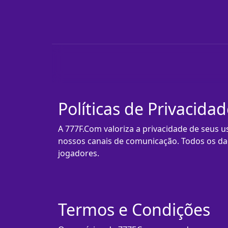
Políticas de Privacida
A 777F.Com valoriza a privacidade de seus 
nossos canais de comunicação. Todos os dad
jogadores.
Termos e Condições