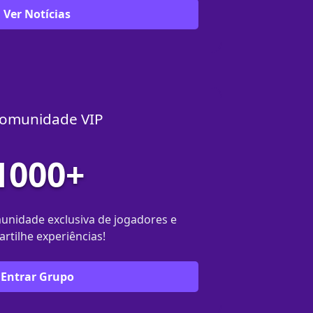
Ver Notícias
Comunidade VIP
1000+
unidade exclusiva de jogadores e
rtilhe experiências!
Entrar Grupo