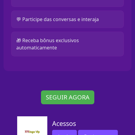
💬 Participe das conversas e interaja
🎁 Receba bônus exclusivos
automaticamente
SEGUIR AGORA
Acessos