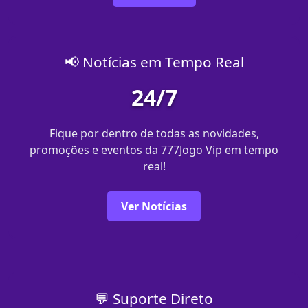
📢 Notícias em Tempo Real
24/7
Fique por dentro de todas as novidades,
promoções e eventos da 777Jogo Vip em tempo
real!
Ver Notícias
💬 Suporte Direto