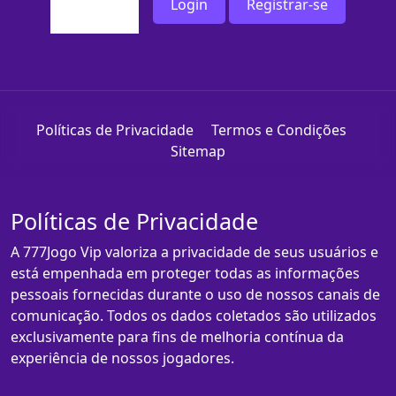
Login
Registrar-se
Políticas de Privacidade
Termos e Condições
Sitemap
Políticas de Privacidade
A 777Jogo Vip valoriza a privacidade de seus usuários e
está empenhada em proteger todas as informações
pessoais fornecidas durante o uso de nossos canais de
comunicação. Todos os dados coletados são utilizados
exclusivamente para fins de melhoria contínua da
experiência de nossos jogadores.