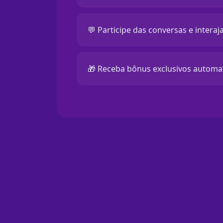
💬 Participe das conversas e interaj
🎁 Receba bônus exclusivos autom