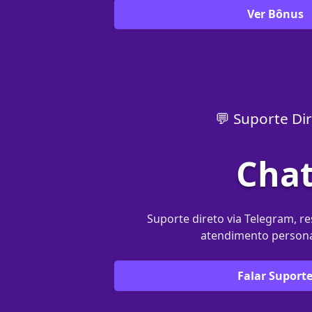
Ver Bônus
💬 Suporte Di
Cha
Suporte direto via Telegram, r
atendimento persona
Falar Suport