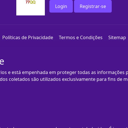
Login
Registrar-se
Políticas de Privacidade
Termos e Condições
Sitemap
de
ários e está empenhada em proteger todas as informações p
os coletados são utilizados exclusivamente para fins de m