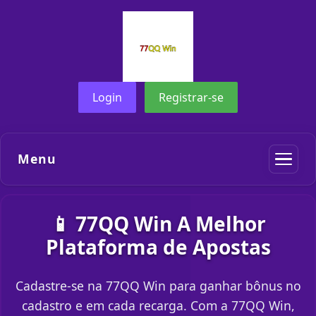
Login
Registrar-se
Menu
📱 77QQ Win A Melhor
Plataforma de Apostas
Cadastre-se na 77QQ Win para ganhar bônus no
cadastro e em cada recarga. Com a 77QQ Win,