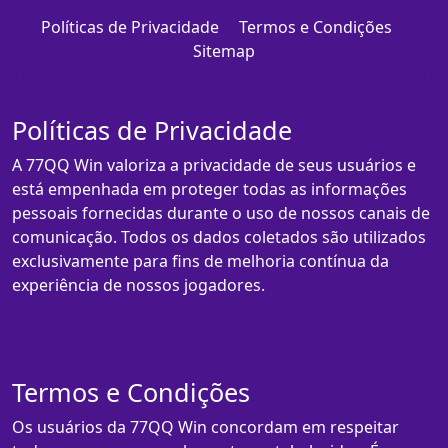
Políticas de Privacidade
Termos e Condições
Sitemap
Políticas de Privacidade
A 77QQ Win valoriza a privacidade de seus usuários e
está empenhada em proteger todas as informações
pessoais fornecidas durante o uso de nossos canais de
comunicação. Todos os dados coletados são utilizados
exclusivamente para fins de melhoria contínua da
experiência de nossos jogadores.
Termos e Condições
Os usuários da 77QQ Win concordam em respeitar