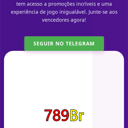
tem acesso a promoções incríveis e uma
experiência de jogo inigualável. Junte-se aos
vencedores agora!
SEGUIR NO TELEGRAM