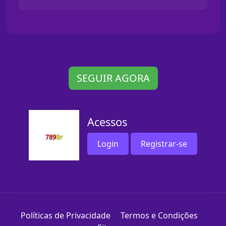
SEGUIR AGORA
Acessos
Login
Registrar-se
Políticas de Privacidade
Termos e Condições