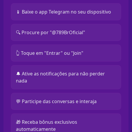
📱 Baixe o app Telegram no seu dispositivo
🔍 Procure por "@789BrOficial"
👆 Toque em "Entrar" ou "Join"
🔔 Ative as notificações para não perder
nada
💬 Participe das conversas e interaja
🎁 Receba bônus exclusivos
automaticamente