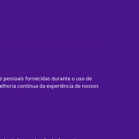
s pessoais fornecidas durante o uso de
elhoria contínua da experiência de nossos