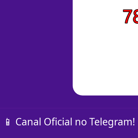
📱 Canal Oficial no Telegram!