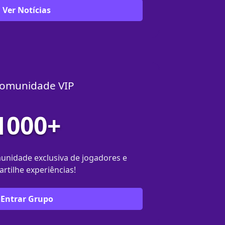
Ver Notícias
Comunidade VIP
1000+
unidade exclusiva de jogadores e
rtilhe experiências!
Entrar Grupo