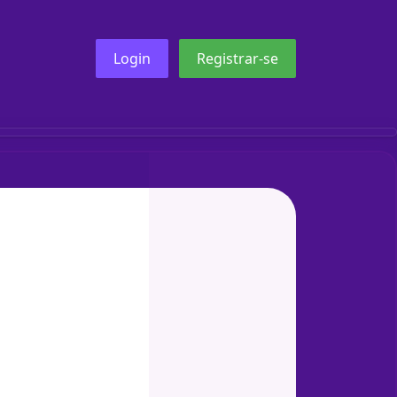
Login
Registrar-se