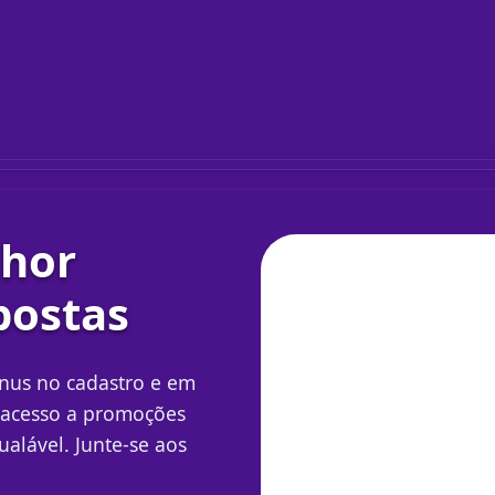
lhor
postas
nus no cadastro e em
 acesso a promoções
ualável. Junte-se aos