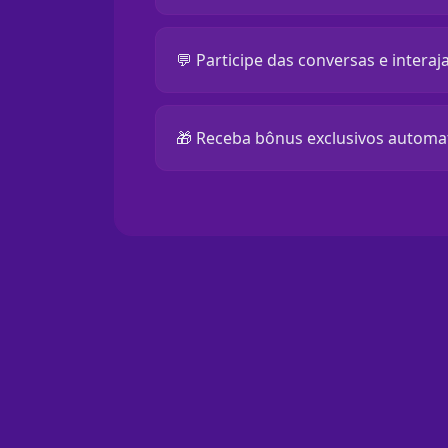
💬 Participe das conversas e interaj
🎁 Receba bônus exclusivos autom