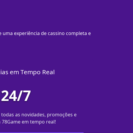
e uma experiência de cassino completa e
cias em Tempo Real
24/7
e todas as novidades, promoções e
a 78Game em tempo real!