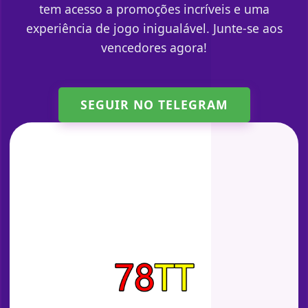
tem acesso a promoções incríveis e uma
experiência de jogo inigualável. Junte-se aos
vencedores agora!
SEGUIR NO TELEGRAM