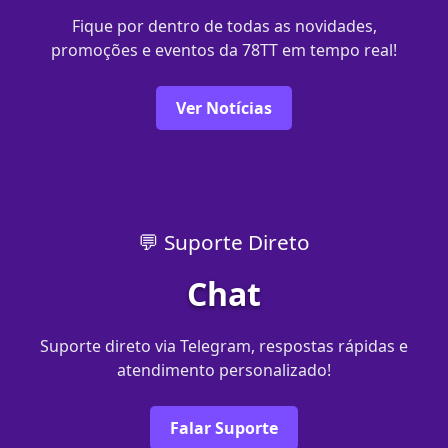
Fique por dentro de todas as novidades,
promoções e eventos da 78TT em tempo real!
Ver Notícias
💬 Suporte Direto
Chat
Suporte direto via Telegram, respostas rápidas e
atendimento personalizado!
Falar Suporte