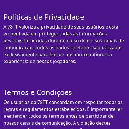
Políticas de Privacidade
A 78TT valoriza a privacidade de seus usuários e está
empenhada em proteger todas as informações
pessoais fornecidas durante o uso de nossos canais de
comunicação. Todos os dados coletados são utilizados
exclusivamente para fins de melhoria contínua da
experiência de nossos jogadores.
Termos e Condições
Os usuários da 78TT concordam em respeitar todas as
regras e regulamentos estabelecidos. É importante ler
e entender todos os termos antes de participar de
nossos canais de comunicação. A violação destes