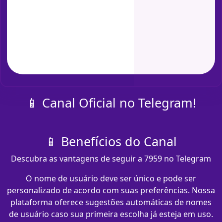
📱 Canal Oficial no Telegram!
📱 Benefícios do Canal
Descubra as vantagens de seguir a 7959 no Telegram
O nome de usuário deve ser único e pode ser
personalizado de acordo com suas preferências. Nossa
plataforma oferece sugestões automáticas de nomes
de usuário caso sua primeira escolha já esteja em uso.