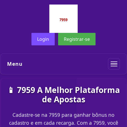
Login
Registrar-se
Menu
📱 7959 A Melhor Plataforma
de Apostas
Cadastre-se na 7959 para ganhar bônus no
cadastro e em cada recarga. Com a 7959, você