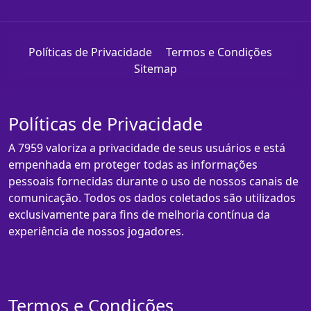
Políticas de Privacidade
Termos e Condições
Sitemap
Políticas de Privacidade
A 7959 valoriza a privacidade de seus usuários e está
empenhada em proteger todas as informações
pessoais fornecidas durante o uso de nossos canais de
comunicação. Todos os dados coletados são utilizados
exclusivamente para fins de melhoria contínua da
experiência de nossos jogadores.
Termos e Condições