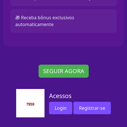
🎁 Receba bônus exclusivos
automaticamente
SEGUIR AGORA
Acessos
Login
Registrar-se