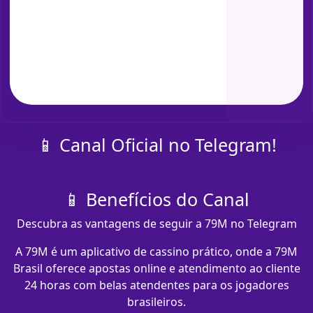
📱 Canal Oficial no Telegram!
📱 Benefícios do Canal
Descubra as vantagens de seguir a 79M no Telegram
A 79M é um aplicativo de cassino prático, onde a 79M
Brasil oferece apostas online e atendimento ao cliente
24 horas com belas atendentes para os jogadores
brasileiros.