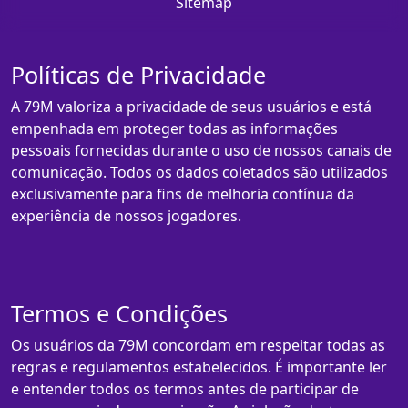
Sitemap
Políticas de Privacidade
A 79M valoriza a privacidade de seus usuários e está
empenhada em proteger todas as informações
pessoais fornecidas durante o uso de nossos canais de
comunicação. Todos os dados coletados são utilizados
exclusivamente para fins de melhoria contínua da
experiência de nossos jogadores.
Termos e Condições
Os usuários da 79M concordam em respeitar todas as
regras e regulamentos estabelecidos. É importante ler
e entender todos os termos antes de participar de