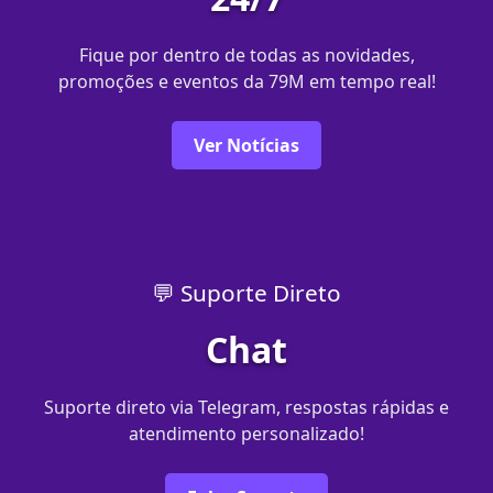
Fique por dentro de todas as novidades,
promoções e eventos da 79M em tempo real!
Ver Notícias
💬 Suporte Direto
Chat
Suporte direto via Telegram, respostas rápidas e
atendimento personalizado!