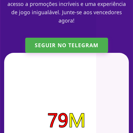
acesso a promoções incríveis e uma experiência
de jogo inigualável. Junte-se aos vencedores
agora!
SEGUIR NO TELEGRAM