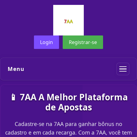
Login
Registrar-se
Menu
📱 7AA A Melhor Plataforma
de Apostas
Cadastre-se na 7AA para ganhar bônus no
cadastro e em cada recarga. Com a 7AA, você tem