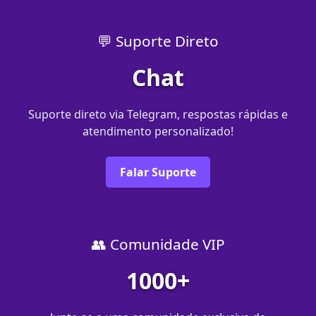
💬 Suporte Direto
Chat
Suporte direto via Telegram, respostas rápidas e
atendimento personalizado!
Falar Suporte
👥 Comunidade VIP
1000+