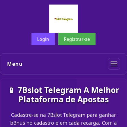
Login
Registrar-se
Menu
📱 7Bslot Telegram A Melhor
Plataforma de Apostas
Cadastre-se na 7Bslot Telegram para ganhar
bônus no cadastro e em cada recarga. Com a