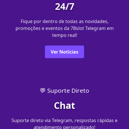
24/7
Fique por dentro de todas as novidades,
promoções e eventos da 7Bslot Telegram em
tempo real!
Ver Notícias
💬 Suporte Direto
Chat
Suporte direto via Telegram, respostas rápidas e
atendimento personalizado!