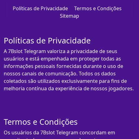
Políticas de Privacidade
Termos e Condições
Sitemap
Políticas de Privacidade
A 7Bslot Telegram valoriza a privacidade de seus
usuários e está empenhada em proteger todas as
informações pessoais fornecidas durante o uso de
nossos canais de comunicação. Todos os dados
coletados são utilizados exclusivamente para fins de
melhoria contínua da experiência de nossos jogadores.
Termos e Condições
Os usuários da 7Bslot Telegram concordam em