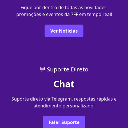
Fique por dentro de todas as novidades,
promoções e eventos da 7FF em tempo real!
Ver Notícias
💬 Suporte Direto
Chat
Suporte direto via Telegram, respostas rápidas e
atendimento personalizado!
Falar Suporte