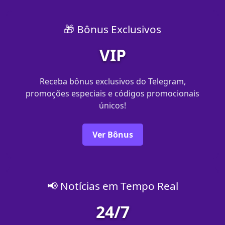
🎁 Bônus Exclusivos
VIP
Receba bônus exclusivos do Telegram,
promoções especiais e códigos promocionais
únicos!
Ver Bônus
📢 Notícias em Tempo Real
24/7