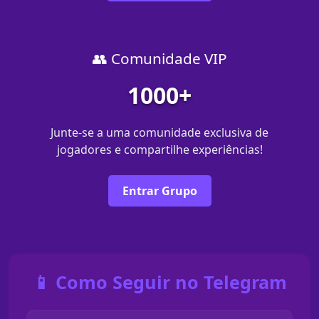
👥 Comunidade VIP
1000+
Junte-se a uma comunidade exclusiva de
jogadores e compartilhe experiências!
Entrar Grupo
📱 Como Seguir no Telegram