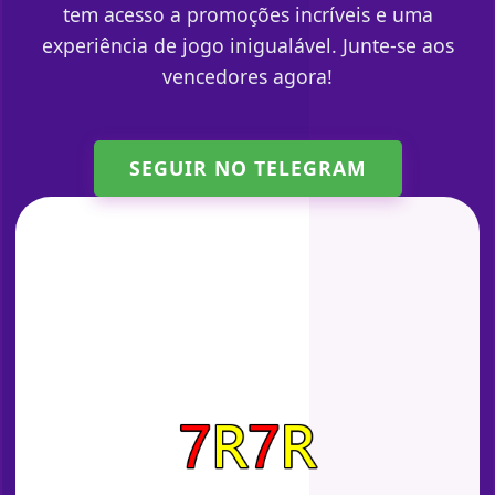
tem acesso a promoções incríveis e uma
experiência de jogo inigualável. Junte-se aos
vencedores agora!
SEGUIR NO TELEGRAM