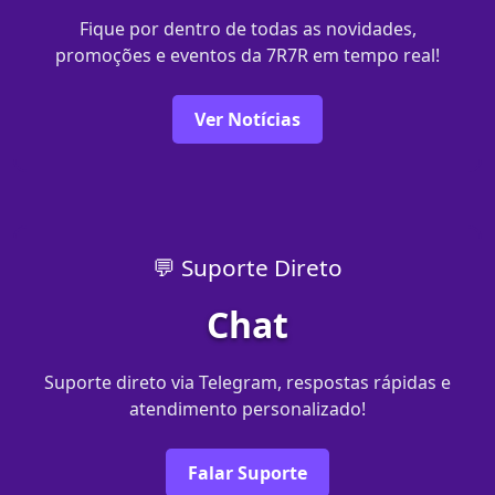
Fique por dentro de todas as novidades,
promoções e eventos da 7R7R em tempo real!
Ver Notícias
💬 Suporte Direto
Chat
Suporte direto via Telegram, respostas rápidas e
atendimento personalizado!
Falar Suporte