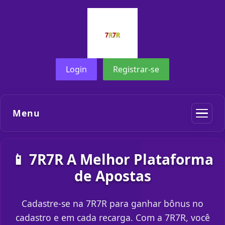
Login
Registrar-se
Menu
📱 7R7R A Melhor Plataforma
de Apostas
Cadastre-se na 7R7R para ganhar bônus no
cadastro e em cada recarga. Com a 7R7R, você