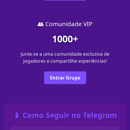
👥 Comunidade VIP
1000+
Junte-se a uma comunidade exclusiva de
jogadores e compartilhe experiências!
Entrar Grupo
📱 Como Seguir no Telegram