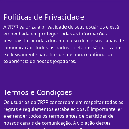
Políticas de Privacidade
A 7R7R valoriza a privacidade de seus usuários e está
empenhada em proteger todas as informações
pessoais fornecidas durante o uso de nossos canais de
comunicação. Todos os dados coletados são utilizados
exclusivamente para fins de melhoria contínua da
experiência de nossos jogadores.
Termos e Condições
Os usuários da 7R7R concordam em respeitar todas as
regras e regulamentos estabelecidos. É importante ler
e entender todos os termos antes de participar de
nossos canais de comunicação. A violação destes