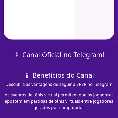
📱 Canal Oficial no Telegram!
📱 Benefícios do Canal
Descubra as vantagens de seguir a 7R7R no Telegram
os eventos de tênis virtual permitem que os jogadores
apostem em partidas de tênis virtuais entre jogadores
gerados por computador.