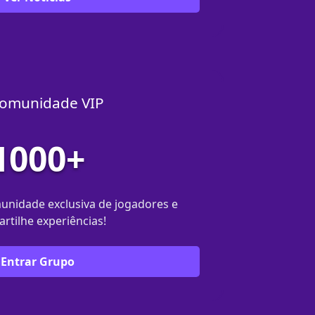
Comunidade VIP
1000+
unidade exclusiva de jogadores e
rtilhe experiências!
Entrar Grupo