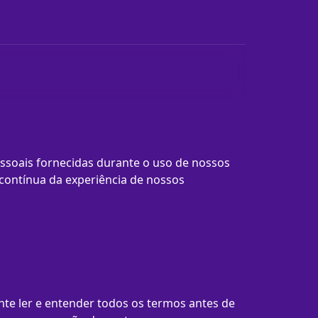
essoais fornecidas durante o uso de nossos
 contínua da experiência de nossos
te ler e entender todos os termos antes de