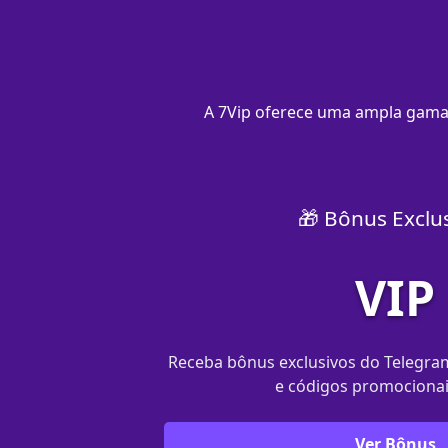
A 7Vip oferece uma ampla gama d
🎁 Bônus Exclu
VIP
Receba bônus exclusivos do Telegra
e códigos promocionai
Ver Bônus