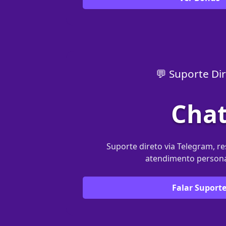
💬 Suporte Di
Cha
Suporte direto via Telegram, r
atendimento persona
Falar Suport