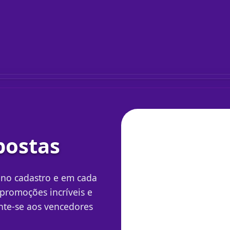
postas
 no cadastro e em cada
 promoções incríveis e
unte-se aos vencedores