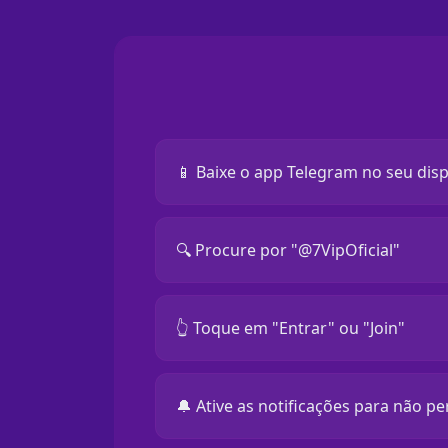
📱 Baixe o app Telegram no seu disp
🔍 Procure por "@7VipOficial"
👆 Toque em "Entrar" ou "Join"
🔔 Ative as notificações para não p