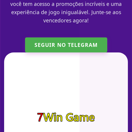
você tem acesso a promoções incríveis e uma
experiência de jogo inigualável. Junte-se aos
vencedores agora!
SEGUIR NO TELEGRAM