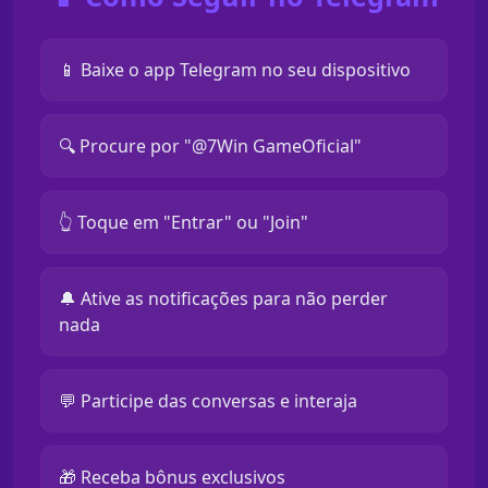
📱 Baixe o app Telegram no seu dispositivo
🔍 Procure por "@7Win GameOficial"
👆 Toque em "Entrar" ou "Join"
🔔 Ative as notificações para não perder
nada
💬 Participe das conversas e interaja
🎁 Receba bônus exclusivos