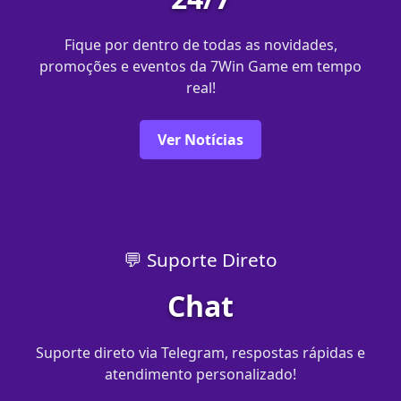
Fique por dentro de todas as novidades,
promoções e eventos da 7Win Game em tempo
real!
Ver Notícias
💬 Suporte Direto
Chat
Suporte direto via Telegram, respostas rápidas e
atendimento personalizado!