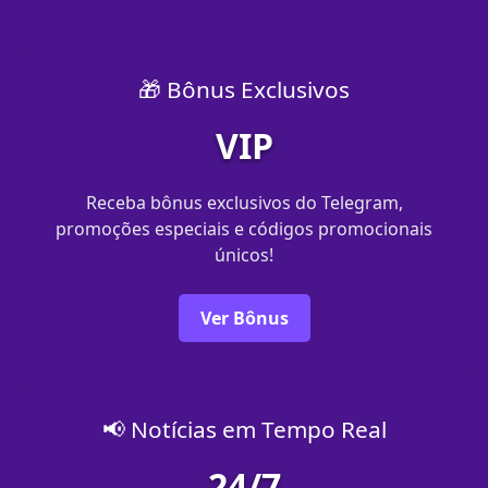
🎁 Bônus Exclusivos
VIP
Receba bônus exclusivos do Telegram,
promoções especiais e códigos promocionais
únicos!
Ver Bônus
📢 Notícias em Tempo Real
24/7