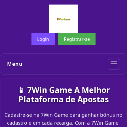
Login
Registrar-se
Menu
📱 7Win Game A Melhor
Plataforma de Apostas
Cadastre-se na 7Win Game para ganhar bônus no
cadastro e em cada recarga. Com a 7Win Game,