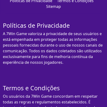
Políticas de Privacidade
Termos e Condições
Sitemap
Políticas de Privacidade
A 7Win Game valoriza a privacidade de seus usuários e
está empenhada em proteger todas as informações
pessoais fornecidas durante o uso de nossos canais de
comunicação. Todos os dados coletados são utilizados
exclusivamente para fins de melhoria contínua da
experiência de nossos jogadores.
Termos e Condições
Os usuários da 7Win Game concordam em respeitar
todas as regras e regulamentos estabelecidos. É